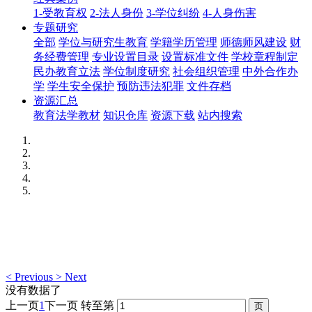
1-受教育权
2-法人身份
3-学位纠纷
4-人身伤害
专题研究
全部
学位与研究生教育
学籍学历管理
师德师风建设
财
务经费管理
专业设置目录
设置标准文件
学校章程制定
民办教育立法
学位制度研究
社会组织管理
中外合作办
学
学生安全保护
预防违法犯罪
文件存档
资源汇总
教育法学教材
知识仓库
资源下载
站内搜索
<
Previous
>
Next
没有数据了
上一页
1
下一页
转至第