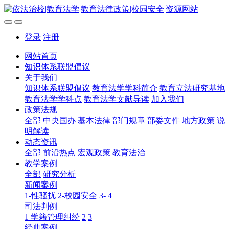
登录
注册
网站首页
知识体系联盟倡议
关于我们
知识体系联盟倡议
教育法学学科简介
教育立法研究基地
教育法学学科点
教育法学文献导读
加入我们
政策法规
全部
中央国办
基本法律
部门规章
部委文件
地方政策
说
明解读
动态资讯
全部
前沿热点
宏观政策
教育法治
教学案例
全部
研究分析
新闻案例
1-性骚扰
2-校园安全
3-
4
司法判例
1 学籍管理纠纷
2
3
经典案例